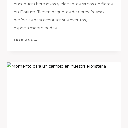
encontrará hermosos y elegantes ramos de flores
en Florium. Tienen paquetes de flores frescas
perfectas para acentuar sus eventos,
especialmente bodas…
FLORIUM,
LEER MÁS
ENTRE
LAS
MEJORES
OPCIONES
PARA
LA
ENTREGA
DE
FLORES
EN
ESPAÑA.