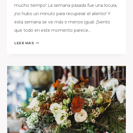
mucho tiempo! La semana pasada fue una locura,
¡no hubo un minuto para recuperar el aliento! Y
esta semana se ve más o menos igual. ¡Siento
que todo en este momento parece…
¡EN
LEER MÁS
LA
FLORISTERÍA
FLORIUM,
EN
MODO
«VERANO»!