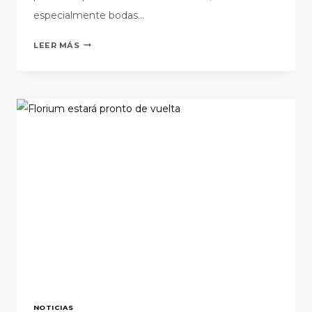
especialmente bodas…
FLORIUM,
LEER MÁS
ENTRE
LAS
MEJORES
OPCIONES
PARA
LA
ENTREGA
DE
FLORES
EN
ESPAÑA.
NOTICIAS