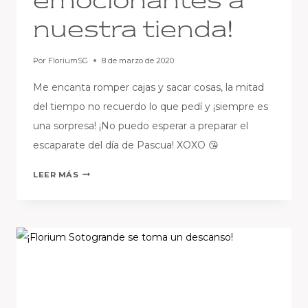
emocionantes a
nuestra tienda!
Por
FloriumSG
8 de marzo de 2020
Me encanta romper cajas y sacar cosas, la mitad
del tiempo no recuerdo lo que pedí y ¡siempre es
una sorpresa! ¡No puedo esperar a preparar el
escaparate del día de Pascua! XOXO 😘
¡HAN
LEER MÁS
LLEGADO
NUEVAS
COSAS
EMOCIONANTES
A
NUESTRA
TIENDA!