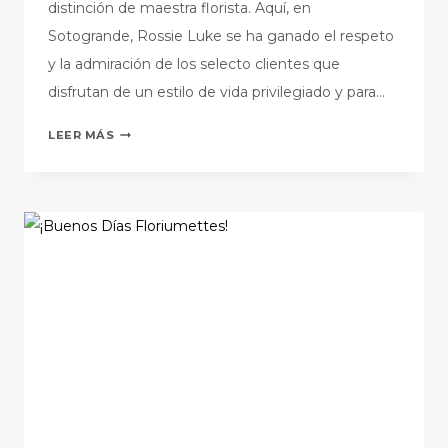
distinción de maestra florista. Aquí, en
Sotogrande, Rossie Luke se ha ganado el respeto
y la admiración de los selecto clientes que
disfrutan de un estilo de vida privilegiado y para…
ROSSI
LEER MÁS
LUKE
LIDERA
EL
MERCADO
DE
DISEÑO
FLORAL
EN
EL
SUR
DE
ESPAÑA